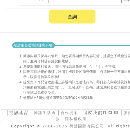
查詢
詳細發送簡訊注意事項
add_circle
簡訊內容只保存六個月，如您要長期保留內容記錄，建議您下載發送
細，並將資料儲存於您的電腦。
為使簡訊順利發送，簡訊內容請避免使用 『‘』『｜』等符號。
因應電信法規的修訂，利用手機以外的簡訊傳送，必須統一完整露出
示，以供電信單位稽核!
提醒您！為配合政府遏止詐騙簡訊之違法行為，即日起凡內容涉及詐
詞彙而被電總阻擋之簡訊，一旦發送即不回補。建議您於發送大量簡
行測試以免權益受損。
使用MMS須先開通GPRS(4G/5G)和MMS服務
│
簡訊產品
│
│
│追蹤我們
│
簡訊生活通
合作提案
服
│
款
隱私權政策
Copyright © 2006-2025
荷登國際有限公司
. All right