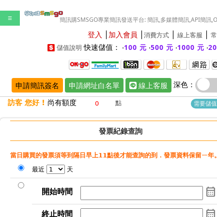
☰
簡訊購SMSGO專業簡訊發送平台: 簡訊,多媒體簡訊,API簡訊,
登入
│
加入會員
│
│
│
消費方式
線上客服
常
快速儲值： ‧
‧
‧
‧
100 元
500 元
1000 元
2
儲值說明
深色：
申請簡訊簽名
申請網址白名單
線上客服
訪客 您好 !
尚有額度
點
需要儲值
發票紀錄
查詢
當日購買的發票須等到隔日早上11點後才能查詢的到．發票資料保留ㄧ年
最近
天
calendar_month
開始時間
calendar_month
終止時間