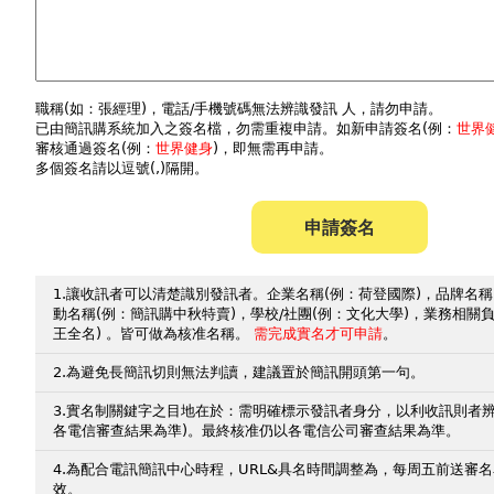
職稱(如：張經理)，電話/手機號碼無法辨識發訊 人，請勿申請。
已由簡訊購系統加入之簽名檔，勿需重複申請。如新申請簽名(例：
世界
審核通過簽名(例：
世界健身
)，即無需再申請。
多個簽名請以逗號(,)隔開。
申請簽名
1.讓收訊者可以清楚識別發訊者。企業名稱(例：荷登國際)，品牌名稱
動名稱(例：簡訊購中秋特賣)，學校/社團(例：文化大學)，業務相關
王全名) 。皆可做為核准名稱。
需完成實名才可申請
。
2.為避免長簡訊切則無法判讀，建議置於簡訊開頭第一句。
3.實名制關鍵字之目地在於：需明確標示發訊者身分，以利收訊則者
各電信審查結果為準)。最終核准仍以各電信公司審查結果為準。
4.為配合電訊簡訊中心時程，URL&具名時間調整為，每周五前送審
效。