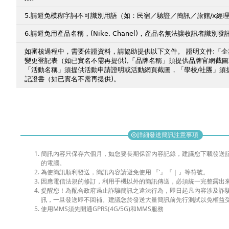
5.請避免模糊字詞不可識別用語（如：民宿／驗證／簡訊／旅館/x經理/
6.請避免用產品名稱，(Nike, Chanel)，產品名無法讓收訊者識別發
如審核過程中，需要佐證資料，請協助提供以下文件。 證明文件:「
變更登記表（如已實名不需再提供),「品牌名稱」須提供品牌官網截圖
「活動名稱」須提供活動申請證明或活動網頁截圖，「學校/社團」須
記證書（如已實名不需再提供)。
詳細發送簡訊注意事項
add_circle
簡訊內容只保存六個月，如您要長期保留內容記錄，建議您下載發送
的電腦。
為使簡訊順利發送，簡訊內容請避免使用 『‘』『｜』等符號。
因應電信法規的修訂，利用手機以外的簡訊傳送，必須統一完整露出來
提醒您！為配合政府遏止詐騙簡訊之違法行為，即日起凡內容涉及詐
訊，一旦發送即不回補。建議您於發送大量簡訊前先行測試以免權益
使用MMS須先開通GPRS(4G/5G)和MMS服務