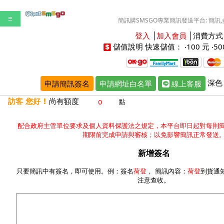
☰
簡訊購SMSGO專業簡訊發送平台: 簡訊,多
登入
│
加入會員
│
消費方式
儲值說明
快速儲值： ‧
100 元
‧
50
深色
申請簡訊簽名
申請網址白名單
線上客服
訪客 您好 !
尚有額度
點
配合政府主管單位要求及個人資料保護法之規定，本平台即日起對每則
期限前完成申請與審核；以免影響簡訊正常發送
新增簽名
只要簡訊中有簽名，即可使用。例：簽名
荷登
， 簡訊內容：
荷登
到貨通
注意查收。