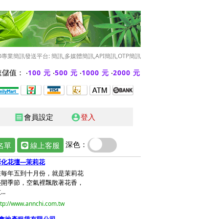
O專業簡訊發送平台: 簡訊,多媒體簡訊,API簡訊,OTP簡訊
儲值： ‧
‧
‧
‧
100 元
500 元
1000 元
2000 元
會員設定
登入
receipt
account_circle
深色：
名單
線上客服
化花壇---茉莉花
在毎年五到十月份，就是茉莉花
盛開季節，空氣裡飄散著花香，
..
ttp://www.annchi.com.tw