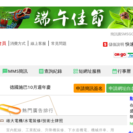
簡訊購SMSG
會員
│
│
│
快速
消費方式
線上客服
常見問題
儲值說明
MMS簡訊
查詢紀錄
短網址服務
行事曆
sms
receipt
qr_code
calendar_month
德國施巴10月週年慶
申請簡訊簽名
申請網址白
彰
散.
雄大電機/水電裝修/技術士牌照
h
室內配線、工業配線、升降機裝修、下水道機電、機械停車、用