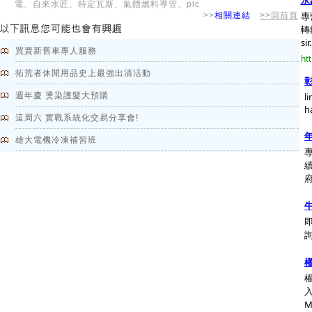
永
電、自來水匠、特定瓦斯、氣體燃料導管、plc
專
>>
相關連結
>>回前頁
轉
sir.
買賣新舊車專人服務
ht
拓荒者休閒用品史上最強出清活動
週年慶 燙染護髮大預購
l
ha
這周六 實戰系統化交易分享會!
雄大電機冷凍補習班
府
即
詢
入
M