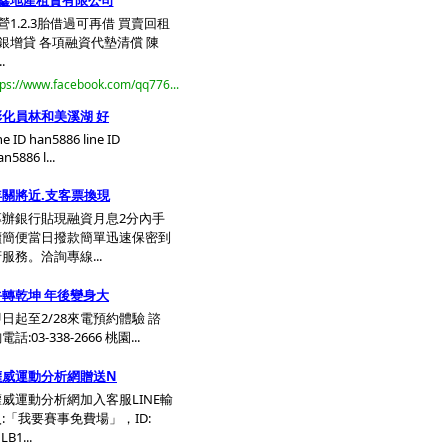
鑫地產租賃有限公司
營1.2.3胎借過可再借 買賣回租
銀增貸 各項融資代墊清償 陳
..
tps://www.facebook.com/qq776...
彰化員林和美溪湖 好
ine ID han5886 line ID
n5886 l...
年關將近.支客票換現
專辦銀行貼現融資月息2分內手
續簡便當日撥款簡單迅速保密到
服務。洽詢專線...
牛轉乾坤 年後變身大
日起至2/28來電預約體驗 諮
電話:03-338-2666 桃園...
權威運動分析網贈送N
權威運動分析網加入客服LINE輸
:「我要賽事免費場」，ID:
LB1...