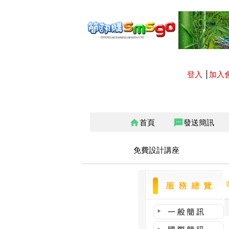
登入
│
加入
首頁
發送簡訊
home
sms
免費設計講座